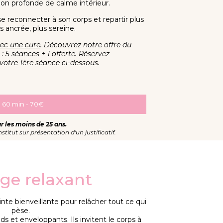
ion profonde de calme intérieur.
 reconnecter à son corps et repartir plus
us ancrée, plus sereine.
vec une cure
.
Découvrez notre offre du
 5 séances + 1 offerte. Réservez
otre 1ère séance ci-dessous.
60 min - 70€
r les moins de 25 ans.
titut sur présentation d'un justificatif.
ge relaxant
nte bienveillante pour relâcher tout ce qui
pèse.
ds et enveloppants. Ils invitent le corps à