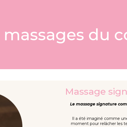
 massages du c
Massage sign
Le massage signature com
Il a été imaginé comme une v
moment pour relâcher les te