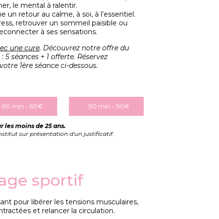
r, le mental à ralentir.
n retour au calme, à soi, à l’essentiel.
tress, retrouver un sommeil paisible ou
econnecter à ses sensations.
vec une cure
.
Découvrez notre offre du
 5 séances + 1 offerte. Réservez
otre 1ère séance ci-dessous.
60 min - 60€
90 min - 90€
r les moins de 25 ans.
titut sur présentation d'un justificatif.
ge sportif
sant pour libérer les tensions musculaires,
tractées et relancer la circulation.