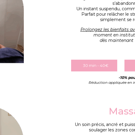
s’abandonne
Un instant suspendu, comme u
Parfait pour relâcher le s
simplement se r
Prolongez les bienfaits a
moment en institut :
dès maintenant v
30 min - 40€
-10% pou
Réduction appliquée en ins
Massa
Un soin précis, ancré et puis
soulager les zones con