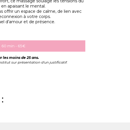
nfort, ce massage soulage les tensions du
t en apaisant le mental.
s offrir un espace de calme, de lien avec
econnexion à votre corps.
tuel d’amour et de présence.
60 min - 65€
r les moins de 25 ans.
titut sur présentation d'un justificatif.
: