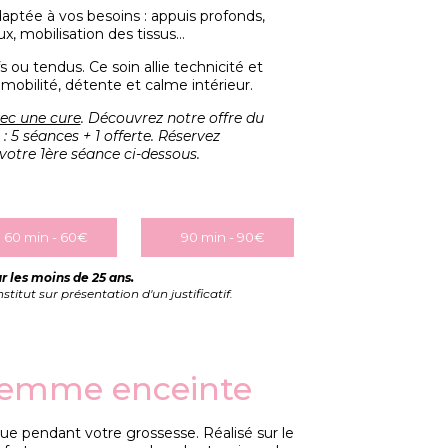
tée à vos besoins : appuis profonds,
x, mobilisation des tissus…
fs ou tendus. Ce soin allie technicité et
 mobilité, détente et calme intérieur.
vec une cure
.
Découvrez notre offre du
 5 séances + 1 offerte. Réservez
otre 1ère séance ci-dessous.
60 min - 60€
90 min - 90€
r les moins de 25 ans.
titut sur présentation d'un justificatif.
femme enceinte
 pendant votre grossesse. Réalisé sur le