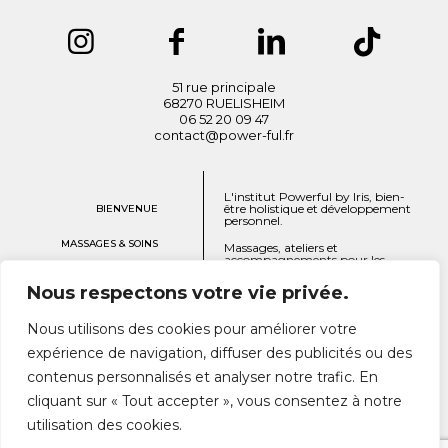
51 rue principale
68270 RUELISHEIM
06 52 20 09 47
contact@power-ful.fr
L'institut Powerful by Iris, bien-
être holistique et développement
BIENVENUE
personnel.
MASSAGES & SOINS
Massages, ateliers et
accompagnements pour les
femmes.
BON CADEAU
Nous respectons votre vie privée.
Ruelisheim et en ligne
ACCOMPAGNEMENT
Nous utilisons des cookies pour améliorer votre
ATELIERS
expérience de navigation, diffuser des publicités ou des
contenus personnalisés et analyser notre trafic. En
A PROPOS
cliquant sur « Tout accepter », vous consentez à notre
utilisation des cookies.