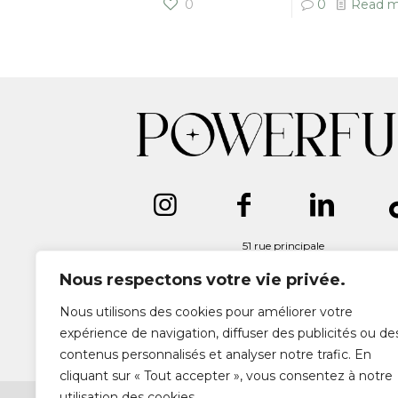
0
0
Read m
51 rue principale
68270 RUELISHEIM
06 52 20 09 47
Nous respectons votre vie privée.
contact@power-ful.fr
Nous utilisons des cookies pour améliorer votre
expérience de navigation, diffuser des publicités ou de
contenus personnalisés et analyser notre trafic. En
cliquant sur « Tout accepter », vous consentez à notre
utilisation des cookies.