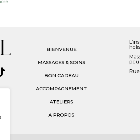
ore
L'in
holi
BIENVENUE
Mass
pou
MASSAGES & SOINS
Ruel
BON CADEAU
ACCOMPAGNEMENT
ATELIERS
A PROPOS
s