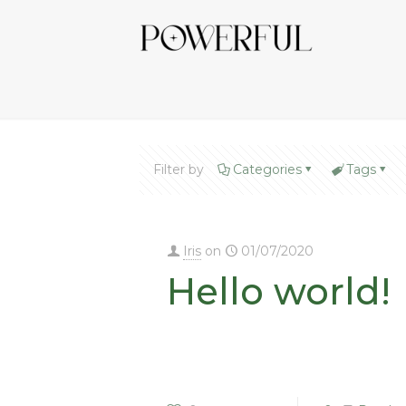
Filter by
Categories
Tags
Iris
on
01/07/2020
Hello world!
Welcome to WordPress. This is your fi
post. Edit or delete it, then start writi